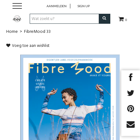
AANMELDEN
SIGN UP
0
Home
>
FibreMood 33
Stofjes
Voeg toe aan wishlist
Uit magazines
COUPONS
Fournituren
Benodigdheden
Patronen/magazines
Cadeaubon