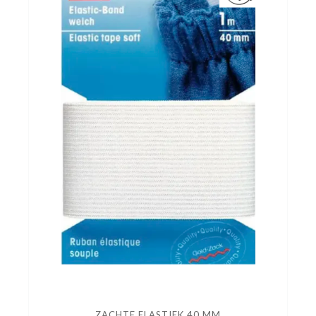
naailessen/naaicafé
ZACHTE ELASTIEK 40 MM