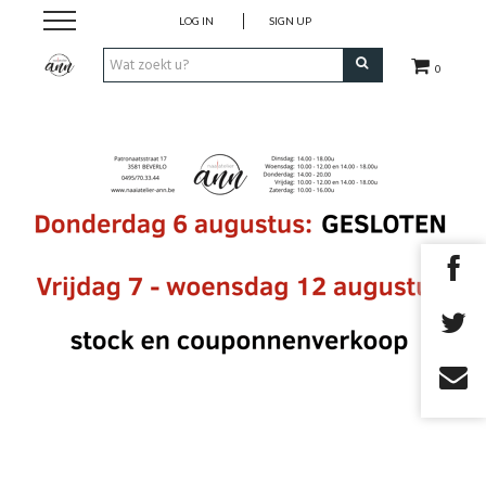
LOG IN
SIGN UP
0
Stofjes
Uit magazines
COUPONS
Fournituren
Benodigdheden
Patronen/magazines
Cadeaubon