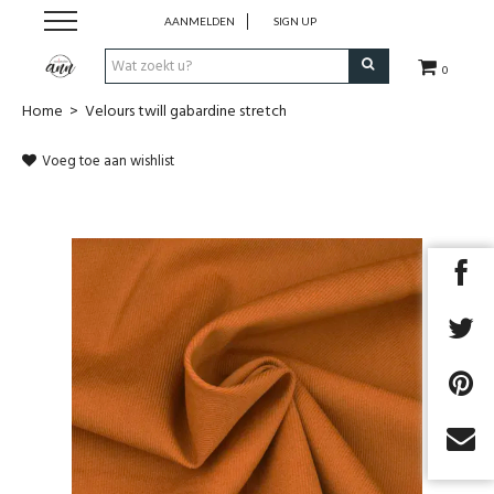
AANMELDEN
SIGN UP
0
Home
>
Velours twill gabardine stretch
Stofjes
Voeg toe aan wishlist
Uit magazines
COUPONS
Fournituren
Benodigdheden
Patronen/magazines
Next
Cadeaubon