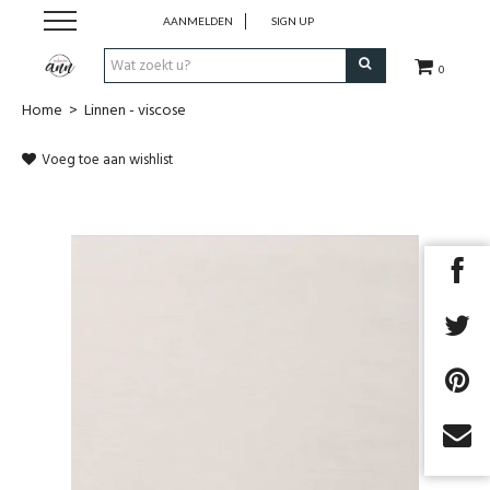
AANMELDEN
SIGN UP
0
Home
>
Linnen - viscose
Stofjes
Voeg toe aan wishlist
Uit magazines
COUPONS
Fournituren
Benodigdheden
Patronen/magazines
Cadeaubon