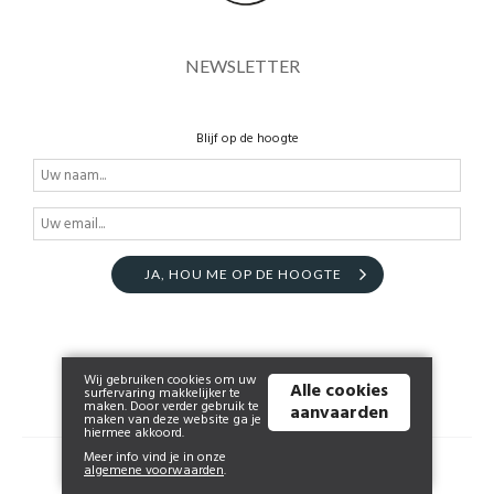
NEWSLETTER
Blijf op de hoogte
JA, HOU ME OP DE HOOGTE
Wij gebruiken cookies om uw
Alle cookies
surfervaring makkelijker te
maken. Door verder gebruik te
aanvaarden
maken van deze website ga je
hiermee akkoord.
Meer info vind je in onze
© 2026 www.naaiatelier-ann.be | Powered by
Tilroy
.
algemene voorwaarden
.