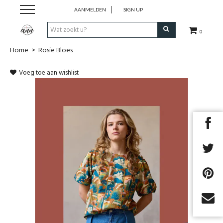
AANMELDEN
SIGN UP
0
Home
>
Rosie Bloes
Stofjes
Voeg toe aan wishlist
Uit magazines
COUPONS
Fournituren
Benodigdheden
Patronen/magazines
Next
Cadeaubon