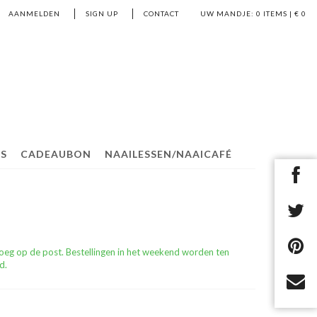
AANMELDEN
SIGN UP
CONTACT
UW MANDJE:
0
ITEMS | €
0
S
CADEAUBON
NAAILESSEN/NAAICAFÉ
roeg op de post. Bestellingen in het weekend worden ten
d.