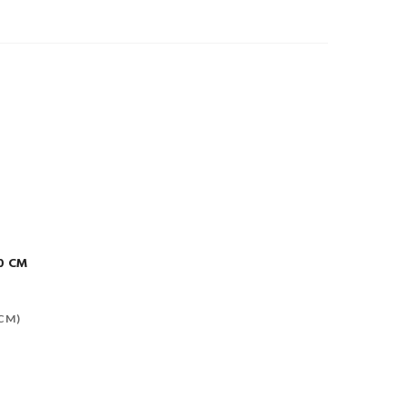
0 CM
 CM)