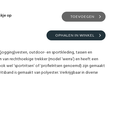
akje op
TOEVOEGEN
OPHALEN IN WINKEL
(jogging)vesten, outdoor- en sportkleding, tassen en
ien van rechthoekige trekker (model ‘werra’) en heeft een
ook wel ‘sportritsen’ of 'profielritsen genoemd) zijn gemaakt
ritsband is gemaakt van polyester. Verkrijgbaar in diverse