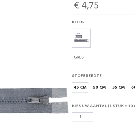
€ 4,75
KLEUR
GRIJS
STOFBREEDTE
45 CM
50 CM
55 CM
6
KIES UW AANTAL (1 STUK = 10