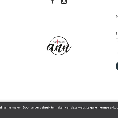
B
ijker te maken. Door verder gebruik te maken van deze website ga je hiermee akkoo
© 2026 www.naaiatelier-ann.be | Powered by
Tilroy
.
.